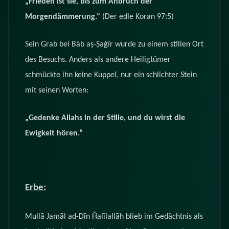
„Frieden ist sie, bis zum Anbruch der
Morgendämmerung.“
(Der edle Koran 97:5)
Sein Grab bei Bāb aṣ-Ṣaġīr wurde zu einem stillen Ort
des Besuchs. Anders als andere Heiligtümer
schmückte ihn keine Kuppel, nur ein schlichter Stein
mit seinen Worten:
„Gedenke Allahs in der Stille, und du wirst die
Ewigkeit hören.“
Erbe:
Mullā Jamāl ad-Dīn Ḫalīlallāh blieb im Gedächtnis als