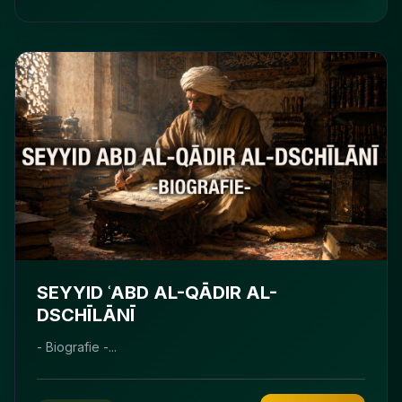
SEYYID ʿABD AL-QĀDIR AL-
DSCHĪLĀNĪ
- Biografie -...