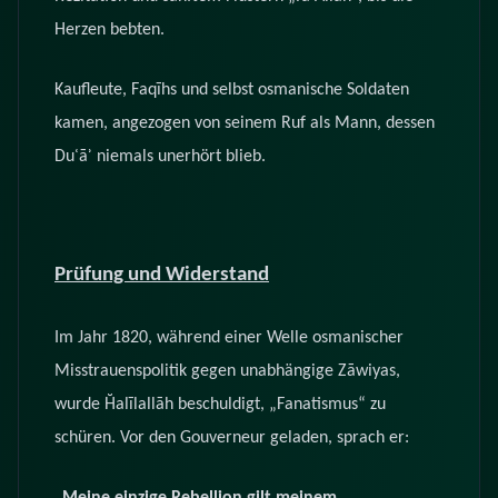
Herzen bebten.
Kaufleute, Faqīhs und selbst osmanische Soldaten
kamen, angezogen von seinem Ruf als Mann, dessen
Duʿāʾ niemals unerhört blieb.
Prüfung und Widerstand
Im Jahr 1820, während einer Welle osmanischer
Misstrauenspolitik gegen unabhängige Zāwiyas,
wurde Ḫalīlallāh beschuldigt, „Fanatismus“ zu
schüren. Vor den Gouverneur geladen, sprach er:
„Meine einzige Rebellion gilt meinem