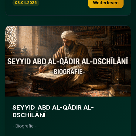
Weiterlesen
08.04.2026
SEYYID ʿABD AL-QĀDIR AL-
DSCHĪLĀNĪ
- Biografie -...