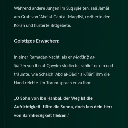
Während andere Jungen im Suq spielten, saß Jamāl
am Grab von ʿAbd al-Ġanī al-Maqdisī, rezitierte den
Koran und flüsterte Bittgebete.
Geistiges Erwachen:
In einer Ramadan-Nacht, als er
Madāriǧ as-
Sālikīn
von Ibn al-Qayyim studierte, schlief er ein und
träumte, wie Schaich ʿAbd al-Qādir al-Jīlānī ihm die
Hand reichte. Im Traum sprach er zu ihm:
„O Sohn von Ibn Ḥanbal, der Weg ist die
Aufrichtigkeit. Hüte die Sunna, doch lass dein Herz
von Barmherzigkeit fließen.“