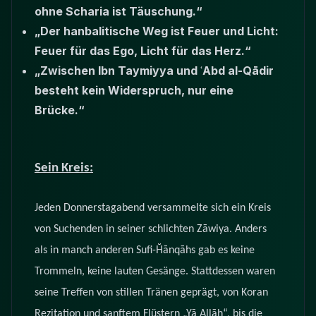
ohne Scharia ist Täuschung.“
„Der hanbalitische Weg ist Feuer und Licht:
Feuer für das Ego, Licht für das Herz.“
„Zwischen Ibn Taymiyya und ʿAbd al-Qādir
besteht kein Widerspruch, nur eine
Brücke.“
Sein Kreis:
Jeden Donnerstagabend versammelte sich ein Kreis
von Suchenden in seiner schlichten Zāwiya. Anders
als in manch anderen Sufi-Ḫānqāhs gab es keine
Trommeln, keine lauten Gesänge. Stattdessen waren
seine Treffen von stillen Tränen geprägt, von Koran
Rezitation und sanftem Flüstern „Yā Allāh“, bis die