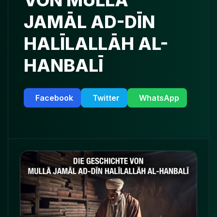
VON MULLĀ
JAMĀL AD-DĪN
HALĪLALLĀH AL-
HANBALĪ
Facebook
Twitter
WhatsApp