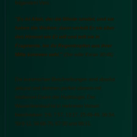
folgendem Vers:
"Es ist Allah, der die Winde sendet, und sie
heben die Wolken; dann verteilt Er sie über
den Himmel wie Er will und teilt sie in
Fragmente, bis ihr Regentropfen aus ihrer
Mitte kommen seht."
(Der edle Koran
30:48)
Die koranischen Beschreibungen sind absolut
akkurat und stimmen perfekt überein mit
modernen Daten der Hydrologie. Der
Wasserkreislauf ist in mehreren Versen
beschrieben: 3:9, 7:57, 13:17, 25:48-49, 36:34,
59:9-11, 56:68-70, 67:30 und 86:11.