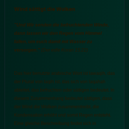
Wind sättigt die Wolken
"Und Wir senden die befruchtenden Winde,
dann lassen wir den Regen vom Himmel
fallen, um euch damit mit Wasser zu
versorgen."
(Der edle Koran
15:22)
Das hier benutzte arabische Wort ist lawaqih, das
der Plural von laqih ist, das sich von laqahah
ableitet, das befruchten oder sättigen bedeutet. In
diesem Zusammenhang bedeutet sättigen, dass
der Wind die Wolken zusammentreibt, die
Kondensation erhöht und somit Regen entsteht.
Eine gleiche Beschreibung findet sich in