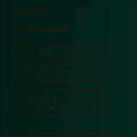
Geografie
Der Wasserkreislauf
Bernard Palissy war der Erste, als er 1580 das
bis auf den heutigen Tag gültige Konzept des
Wasserkreislaufes beschrieb. Er erläuterte, wie
Wasser von den Ozeanen verdampft und abkühlt,
um Wolken zu bilden. Die Wolken treiben
landeinwärts, wo sie steigen, kondensieren und
als Regen auf die Erde fallen. Dieses Wasser
sammelt sich in Seen und Flüssen und fließt
zurück zum Meer in einem steten Kreislauf.
Im 7. Jhdt. glaubte Thales von Miletus noch, dass