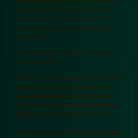
kondensierte das Wasser in kühlen Berghöhlen
und formte Unterwasserseen, die wiederum
Quellen speisten. Heute wissen wir, dass in
Spalten eingedrungenes Regenwasser dafür
verantwortlich ist.
Der Wasserkreislauf ist im Koran in folgenden
Versen beschrieben:
"Seht ihr nicht, dass Allah Regen vom Himmel
sendet, ihn durch die Erde leitet und aus
Quellen hervorsprudeln lässt? Und danach
lässt Er dadurch Erzeugnisse verschiedener
Farben wachsen."
(Der edle Koran
39:21)
"Er sendet Regen vom Himmel und gibt damit