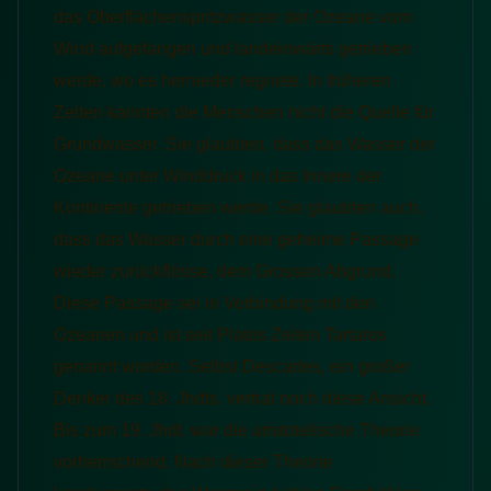
das Oberflächenspritzwasser der Ozeane vom
Wind aufgefangen und landeinwärts getrieben
werde, wo es hernieder regnete. In früheren
Zeiten kannten die Menschen nicht die Quelle für
Grundwasser. Sie glaubten, dass das Wasser der
Ozeane unter Winddruck in das Innere der
Kontinente getrieben werde. Sie glaubten auch,
dass das Wasser durch eine geheime Passage
wieder zurückflösse, dem Grossen Abgrund.
Diese Passage sei in Verbindung mit den
Ozeanen und ist seit Platos Zeiten Tartaros
genannt worden. Selbst Descartes, ein großer
Denker des 18. Jhdts. vertrat noch diese Ansicht.
Bis zum 19. Jhdt. war die aristotelische Theorie
vorherrschend. Nach dieser Theorie