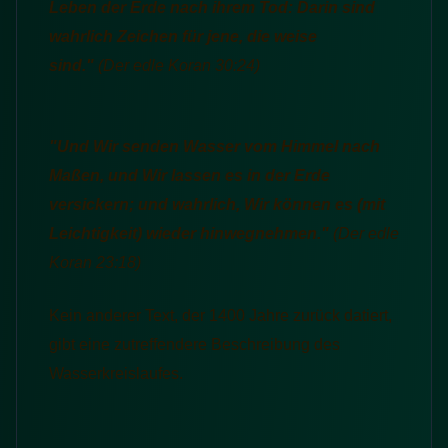
Leben der Erde nach ihrem Tod: Darin sind
wahrlich Zeichen für jene, die weise
sind."
(Der edle Koran
30:24)
"Und Wir senden Wasser vom Himmel nach
Maßen, und Wir lassen es in der Erde
versickern; und wahrlich, Wir können es (mit
Leichtigkeit) wieder hinwegnehmen."
(Der edle
Koran
23:18)
Kein anderer Text, der 1400 Jahre zurück datiert,
gibt eine zutreffendere Beschreibung des
Wasserkreislaufes.