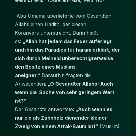
wem Er will.“
(Sure an-Nisa, Vers 116)
Abu Umama überlieferte vom Gesandten
Allahs einen Hadith, der diesen
Koranvers unterstreicht. Darin heißt
es:
„Allah hat jedem das Feuer auferlegt
und ihm das Paradies für haram erklärt, der
sich durch Meineid unberechtigterweise
den Besitz eines Muslims
aneignet.
“ Daraufhin fragten die
Anwesenden:
„O Gesandter Allahs! Auch
wenn die Sache von sehr geringem Wert
ist?“
Der Gesandte antwortete
: „Auch wenn es
nur ein als Zahnholz dienender kleiner
Zweig von einem Arrak-Baum ist!“
(Muslim)