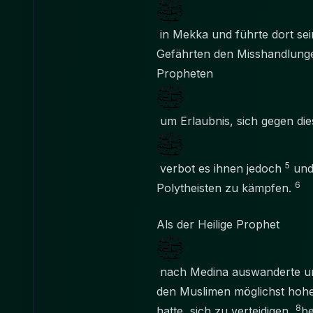
in Mekka und führte dort sei
Gefährten den Misshandlunge
Propheten
um Erlaubnis, sich gegen die
5
verbot es ihnen jedoch
und 
6
Polytheisten zu kämpfen.
Als der Heilige Prophet
nach Medina auswanderte und 
den Muslimen möglichst ho
8
hatte, sich zu verteidigen,
b