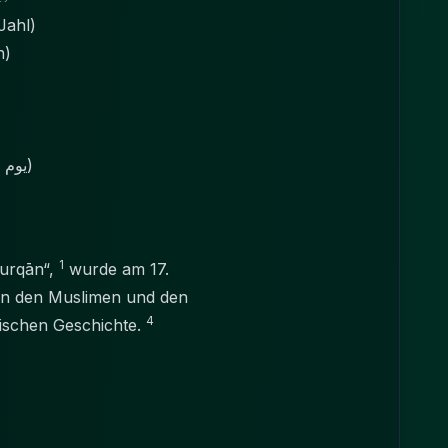
Jahl)
n)
Der Tag der Unterscheidung (يوم الفرقان)
1
Furqān“,
wurde am 17.
hen den Muslimen und den
4
mischen Geschichte.