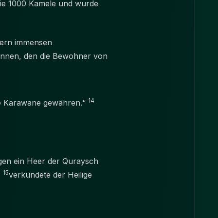
wie 1000 Kamele und wurde
anern immensen
innen, den die Bewohner von
14
 die Karawane gewähren.“
egen ein Heer der Quraysch
15
,
verkündete der Heilige