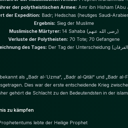
hrer der polytheistischen Armee:
Amr ibn Hisham (Abu 
rt der Expedition:
Badr; Hedschas (heutiges Saudi-Arabie
Ergebnis:
Sieg der Muslime
Muslimische Märtyrer:
14 Sahaba (رضى الله عنهم)
Verluste der Polytheisten:
70 Tote; 70 Gefangene
eichnung des Tages:
bekannt als „Badr al-ʿUzma“, „Badr al-Qitāl“ und „Badr al-
sgetragen. Dies war der erste entscheidende Krieg zwisc
her gehört die Schlacht zu den Bedeutendsten in der isla
bnis zu kämpfen
Prophetentums lebte der Heilige Prophet