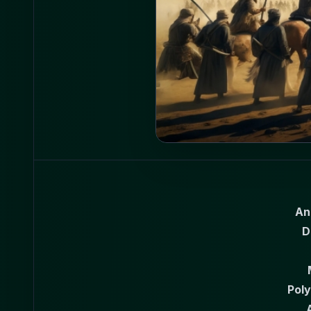
An
D
Poly