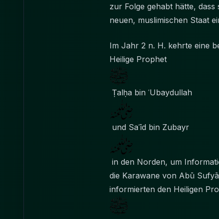
zur Folge gehabt hätte, das
neuen, muslimischen Staat ei
Im Jahr 2 n. H. kehrte eine
Heilige Prophet
Ṭalḥa bin ʿUbaydullah
und Saʿīd bin Zubayr
in den Norden, um Informationen über di
die Karawane von Abū Sufyān
informierten den Heiligen P