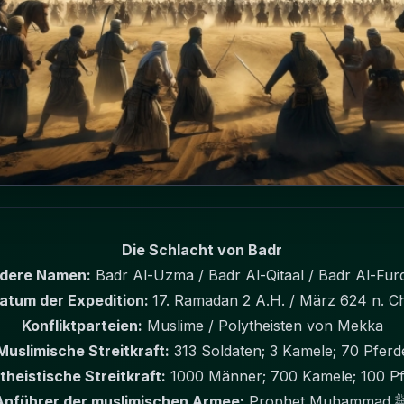
Die Schlacht von Badr
dere Namen:
Badr Al-Uzma / Badr Al-Qitaal / Badr Al-Fur
atum der Expedition:
17. Ramadan 2 A.H. / März 624 n. Ch
Konfliktparteien:
Muslime / Polytheisten von Mekka
Muslimische Streitkraft:
313 Soldaten; 3 Kamele; 70 Pferd
theistische Streitkraft:
1000 Männer; 700 Kamele; 100 P
Anführer der muslimischen Armee:
Prophet Mu