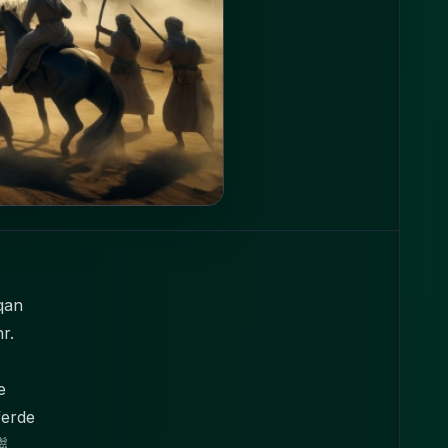
qan
r.
e
ferde
hammad ﷺ