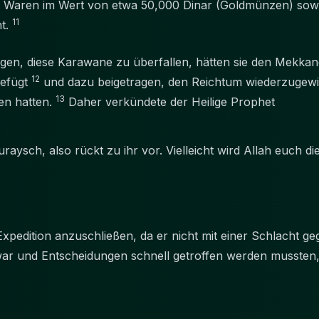
te Waren im Wert von etwa 50,000 Dinar (Goldmünzen) so
11
t.
gen, diese Karawane zu überfallen, hätten sie den Mekk
12
gefügt
und dazu beigetragen, den Reichtum wiederzugew
13
en hatten.
Daher verkündete der Heilige Prophet
uraysch, also rückt zu ihr vor. Vielleicht wird Allah euch
pedition anzuschließen, da er nicht mit einer Schlacht g
 war und Entscheidungen schnell getroffen werden mussten