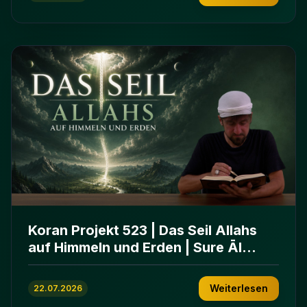
Koran Projekt 523 | Das Seil Allahs
auf Himmeln und Erden | Sure Āl
ʿImrān 103-112
Weiterlesen
22.07.2026