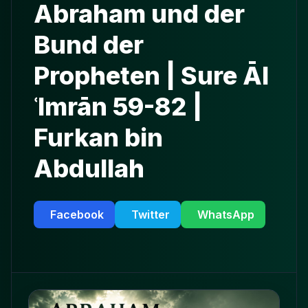
Abraham und der
Bund der
Propheten | Sure Āl
ʿImrān 59-82 |
Furkan bin
Abdullah
Facebook
Twitter
WhatsApp